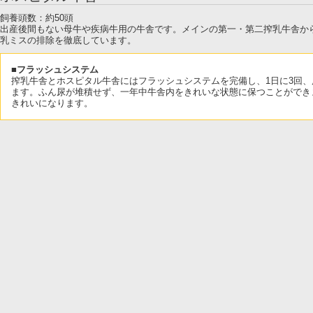
飼養頭数：約50頭
出産後間もない母牛や疾病牛用の牛舎です。メインの第一・第二搾乳牛舎か
乳ミスの排除を徹底しています。
■フラッシュシステム
搾乳牛舎とホスピタル牛舎にはフラッシュシステムを完備し、1日に3回
ます。ふん尿が堆積せず、一年中牛舎内をきれいな状態に保つことができ
きれいになります。