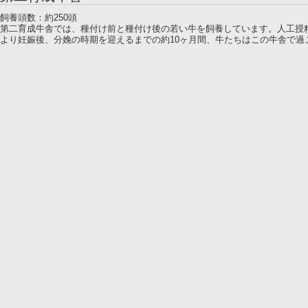
飼養頭数：約250頭
第二育成牛舎では、種付け前と種付け後の若い牛を飼養しています。人工授
より妊娠後、分娩の時期を迎えるまでの約10ヶ月間、牛たちはこの牛舎で過